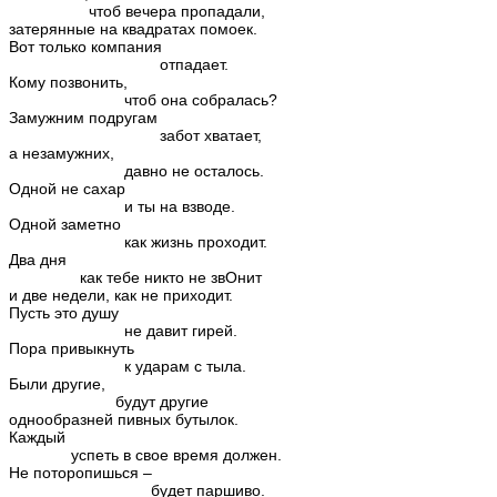
чтоб вечера пропадали,
затерянные на квадратах помоек.
Вот только компания
отпадает.
Кому позвонить,
чтоб она собралась?
Замужним подругам
забот хватает,
а незамужних,
давно не осталось.
Одной не сахар
и ты на взводе.
Одной заметно
как жизнь проходит.
Два дня
как тебе никто не звОнит
и две недели, как не приходит.
Пусть это душу
не давит гирей.
Пора привыкнуть
к ударам с тыла.
Были другие,
будут другие
однообразней пивных бутылок.
Каждый
успеть в свое время должен.
Не поторопишься –
будет паршиво.