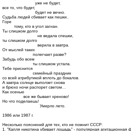
уже не будет,
все то, что будет,
будет не вечно.
Судьба людей сбивает как пешки..
Горе
тому, кто в угол загнан.
Ты слишком долго
не ведала спешки,
ты слишком долго
верила в завтра.
От мыслей таких
полегчает разве?
Забудь обо всем
ты слишком устала.
Тебе приснится
семейный праздник
со всей атрибутикой вплоть до бокалов.
А завтра солнце выползет снова
и брюхо ночи распорет светом…
Как осенью
все же бывает хреново!
Но что поделаешь!
Умерло лето.
1986 или 1987 г.
Несколько пояснений для тех, кто не помнит СССР:
1. "Капля никотина убивает лошадь" - популярная агитационная 