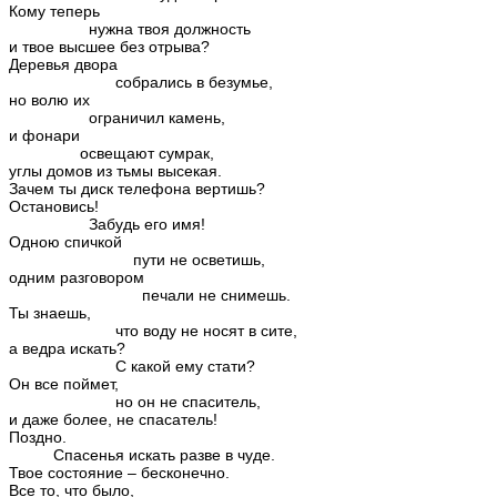
Кому теперь
нужна твоя должность
и твое высшее без отрыва?
Деревья двора
собрались в безумье,
но волю их
ограничил камень,
и фонари
освещают сумрак,
углы домов из тьмы высекая.
Зачем ты диск телефона вертишь?
Остановись!
Забудь его имя!
Одною спичкой
пути не осветишь,
одним разговором
печали не снимешь.
Ты знаешь,
что воду не носят в сите,
а ведра искать?
С какой ему стати?
Он все поймет,
но он не спаситель,
и даже более, не спасатель!
Поздно.
Спасенья искать разве в чуде.
Твое состояние – бесконечно.
Все то, что было,