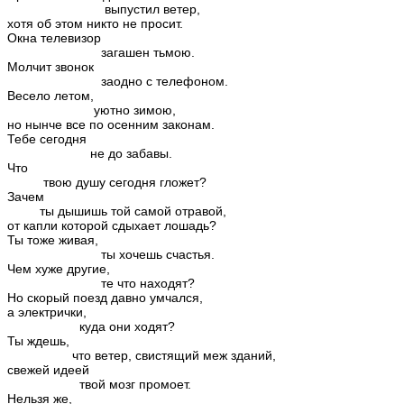
выпустил ветер,
хотя об этом никто не просит.
Окна телевизор
загашен тьмою.
Молчит звонок
заодно с телефоном.
Весело летом,
уютно зимою,
но нынче все по осенним законам.
Тебе сегодня
не до забавы.
Что
твою душу сегодня гложет?
Зачем
ты дышишь той самой отравой,
от капли которой сдыхает лошадь?
Ты тоже живая,
ты хочешь счастья.
Чем хуже другие,
те что находят?
Но скорый поезд давно умчался,
а электрички,
куда они ходят?
Ты ждешь,
что ветер, свистящий меж зданий,
свежей идеей
твой мозг промоет.
Нельзя же,