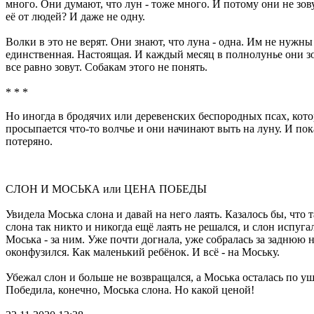
много. Они думают, что лун - тоже много. И потому они не зов
её от людей? И даже не одну.
Волки в это не верят. Они знают, что луна - одна. Им не нужн
единственная. Настоящая. И каждый месяц в полнолунье они зов
все равно зовут. Собакам этого не понять.
* * *
Но иногда в бродячих или деревенских беспородных псах, кото
просыпается что-то волчье и они начинают выть на луну. И пока
потеряно.
СЛОН И МОСЬКА или ЦЕНА ПОБЕДЫ
Увидела Моська слона и давай на него лаять. Казалось бы, что 
слона так никто и никогда ещё лаять не решался, и слон испуга
Моська - за ним. Уже почти догнала, уже собралась за заднюю н
оконфузился. Как маленький ребёнок. И всё - на Моську.
Убежал слон и больше не возвращался, а Моська осталась по уш
Победила, конечно, Моська слона. Но какой ценой!