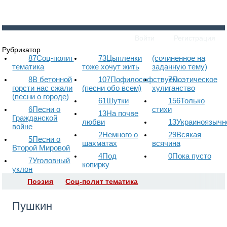
Войти
Регистрация
Рубрикатор
87
Соц-полит
73
Цыпленки
(сочиненное на
тематика
тоже хочут жить
заданную тему)
8
В бетонной
107
Пофилософствуем...
7
Поэтическое
горсти нас сжали
(песни обо всем)
хулиганство
(песни о городе)
61
Шутки
156
Только
6
Песни о
стихи
13
На почве
Гражданской
любви
13
Украиноязычн
войне
2
Немного о
29
Всякая
5
Песни о
шахматах
всячина
Второй Мировой
4
Под
0
Пока пусто
7
Уголовный
копирку
уклон
Поэзия
Соц-полит тематика
Пушкин