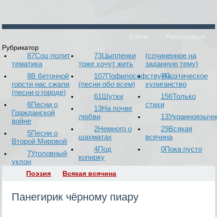
Войти
Регистрация
Рубрикатор
87
Соц-полит
73
Цыпленки
(сочиненное на
тематика
тоже хочут жить
заданную тему)
8
В бетонной
107
Пофилософствуем...
7
Поэтическое
горсти нас сжали
(песни обо всем)
хулиганство
(песни о городе)
61
Шутки
156
Только
6
Песни о
стихи
13
На почве
Гражданской
любви
13
Украиноязычн
войне
2
Немного о
29
Всякая
5
Песни о
шахматах
всячина
Второй Мировой
4
Под
0
Пока пусто
7
Уголовный
копирку
уклон
Поэзия
Всякая всячина
Панегирик чёрному пиару