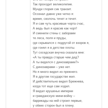
Так проходит великолепие.
Мунди глория сик транзит.
Осознал давно уже четко я:
время, сволочь течет и течет.
Я и сам чуть красивше чорта счас,
А ведь был я красив как чорт!
И сменили стены с заборами
те леса, поля и пруды,
где скрывался с подругой от взоров я,
где гонял я в детстве плоты.
Тут соседская внучка сказала мне:
«А ты правда старше чем дед?
А ты виделся с динозаврами?»
С динозаврами – уже нет.
Но я много видел из прежнего.
Я в другом государстве жил.
И действительно видел Брежнева,
когда тот еще сам ходил.
Я видал крушенье империи
и гражданскую мини-войну –
баррикады на ней строил первые,
у обеих сторон был в плену.