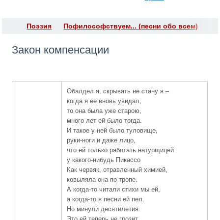
Поэзия
Пофилософствуем... (песни обо всем)
Закон компенсации
Обалдел я, скрывать не стану я –
когда я ее вновь увидал,
то она была уже старою,
много лет ей было тогда.
И такое у ней было туловище,
руки-ноги и даже лицо,
что ей только работать натурщицей
у какого-нибудь Пикассо
Как червяк, отравленный химией,
ковыляла она по тропе.
А когда-то читали стихи мы ей,
а когда-то я песни ей пел.
Но минули десятилетия.
Это ей теперь не грозит.