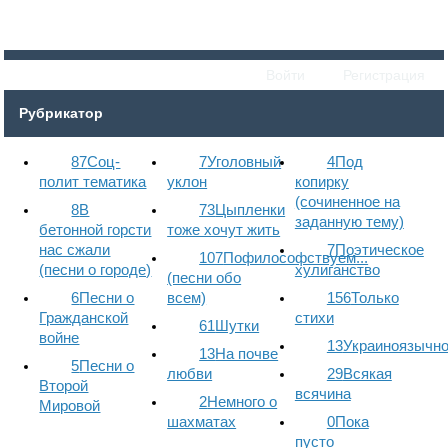
Войти
Регистрация
Рубрикатор
87
Соц-
7
Уголовный
4
Под
полит тематика
уклон
копирку
(сочиненное на
8
В
73
Цыпленки
заданную тему)
бетонной горсти
тоже хочут жить
нас сжали
7
Поэтическое
107
Пофилософствуем...
(песни о городе)
хулиганство
(песни обо
6
Песни о
всем)
156
Только
Гражданской
стихи
61
Шутки
войне
13
Украиноязычн
13
На почве
5
Песни о
любви
29
Всякая
Второй
всячина
2
Немного о
Мировой
шахматах
0
Пока
пусто