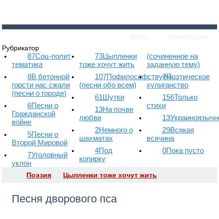
Войти
Регистрация
Рубрикатор
87
Соц-полит
73
Цыпленки
(сочиненное на
тематика
тоже хочут жить
заданную тему)
8
В бетонной
107
Пофилософствуем...
7
Поэтическое
горсти нас сжали
(песни обо всем)
хулиганство
(песни о городе)
61
Шутки
156
Только
6
Песни о
стихи
13
На почве
Гражданской
любви
13
Украиноязычн
войне
2
Немного о
29
Всякая
5
Песни о
шахматах
всячина
Второй Мировой
4
Под
0
Пока пусто
7
Уголовный
копирку
уклон
Поэзия
Цыпленки тоже хочут жить
Песня дворового пса