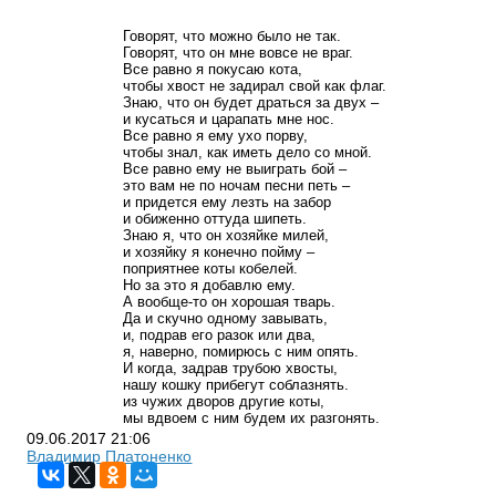
Говорят, что можно было не так.
Говорят, что он мне вовсе не враг.
Все равно я покусаю кота,
чтобы хвост не задирал свой как флаг.
Знаю, что он будет драться за двух –
и кусаться и царапать мне нос.
Все равно я ему ухо порву,
чтобы знал, как иметь дело со мной.
Все равно ему не выиграть бой –
это вам не по ночам песни петь –
и придется ему лезть на забор
и обиженно оттуда шипеть.
Знаю я, что он хозяйке милей,
и хозяйку я конечно пойму –
поприятнее коты кобелей.
Но за это я добавлю ему.
А вообще-то он хорошая тварь.
Да и скучно одному завывать,
и, подрав его разок или два,
я, наверно, помирюсь с ним опять.
И когда, задрав трубою хвосты,
нашу кошку прибегут соблазнять.
из чужих дворов другие коты,
мы вдвоем с ним будем их разгонять.
09.06.2017
21:06
Владимир Платоненко