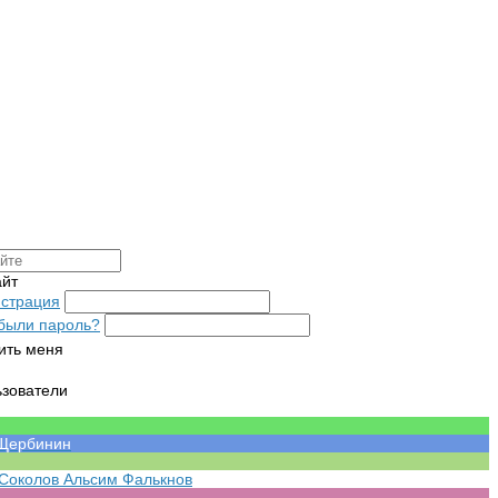
айт
истрация
были пароль?
ить меня
ьзователи