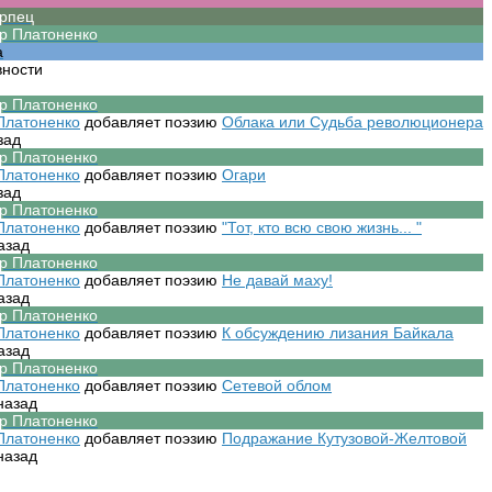
вности
Платоненко
добавляет поэзию
Облака или Судьба революционера
зад
Платоненко
добавляет поэзию
Огари
зад
Платоненко
добавляет поэзию
"Тот, кто всю свою жизнь... "
азад
Платоненко
добавляет поэзию
Не давай маху!
азад
Платоненко
добавляет поэзию
К обсуждению лизания Байкала
азад
Платоненко
добавляет поэзию
Сетевой облом
назад
Платоненко
добавляет поэзию
Подражание Кутузовой-Желтовой
назад