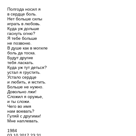
Полгода носил я
в сердце боль.
Нет больше силы
играть в любовь.
Куда уж дольше
гаснуть огню?
Я тебе больше
не позвоню.
В душе как в могиле
боль да тоска.
Будут другие
тебя ласкать.
Куда уж тут деться?
устал я грустить.
Устало сердце
и любить, и мстить.
Больше не нужно.
Довольно лжи!
Сложил я оружье,
и ты сложи.
Чего во имя
нам воевать?
Гуляй с другими!
Мне наплевать.
1984
03.10.2017
23:31