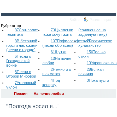
Войти
Регистрация
Рубрикатор
87
Соц-полит
73
Цыпленки
(сочиненное на
тематика
тоже хочут жить
заданную тему)
8
В бетонной
107
Пофилософствуем...
7
Поэтическое
горсти нас сжали
(песни обо всем)
хулиганство
(песни о городе)
61
Шутки
156
Только
6
Песни о
стихи
13
На почве
Гражданской
любви
13
Украиноязычн
войне
2
Немного о
29
Всякая
5
Песни о
шахматах
всячина
Второй Мировой
4
Под
0
Пока пусто
7
Уголовный
копирку
уклон
Поэзия
На почве любви
"Полгода носил я..."