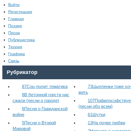
Войти
Регистрация
Главная
Поэзия
Проза
Публицистика
Теория
Графика
Связь
Рубрикатор
87
Соц-полит тематика
73
Цыпленки тоже хо
жить
8
В бетонной горсти нас
сжали (песни о городе)
107
Пофилософствуем
(песни обо всем)
6
Песни о Гражданской
войне
61
Шутки
5
Песни о Второй
13
На почве любви
Мировой
2
Немного о шахмата