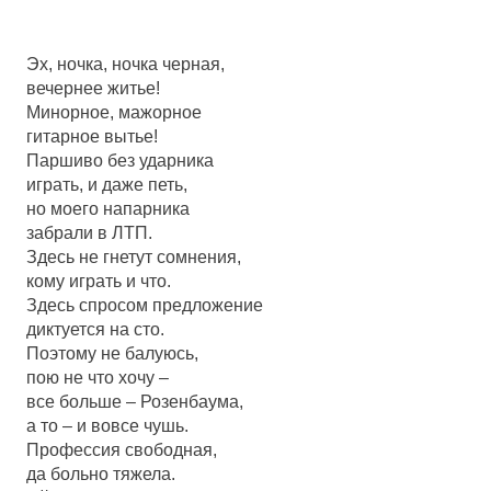
Эх, ночка, ночка черная,
вечернее житье!
Минорное, мажoрное
гитарное вытье!
Паршиво без ударника
играть, и даже петь,
но моего напарника
забрали в ЛТП.
Здесь не гнетут сомнения,
кому играть и что.
Здесь спросом предложение
диктуется на сто.
Поэтому не балуюсь,
пою не что хочу –
все больше – Розенбаума,
а то – и вовсе чушь.
Профессия свободная,
да больно тяжела.