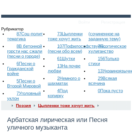
Войти
Регистрация
Рубрикатор
87
Соц-полит
73
Цыпленки
(сочиненное на
тематика
тоже хочут жить
заданную тему)
8
В бетонной
107
Пофилософствуем...
7
Поэтическое
горсти нас сжали
(песни обо всем)
хулиганство
(песни о городе)
61
Шутки
156
Только
6
Песни о
стихи
13
На почве
Гражданской
любви
13
Украиноязычн
войне
2
Немного о
29
Всякая
5
Песни о
шахматах
всячина
Второй Мировой
4
Под
0
Пока пусто
7
Уголовный
копирку
уклон
Поэзия
Цыпленки тоже хочут жить
Арбатская лирическая или Песня
уличного музыканта