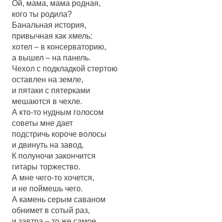
Ой, мама, мама родная,
кого ты родила?
Банальная история,
привычная как хмель:
хотел – в консерваторию,
а вышел – на панель.
Чехол с подкладкой стертою
оставлен на земле,
и пятаки с пятерками
мешаются в чехле.
А кто-то нудным голосом
советы мне дает
подстричь короче волосы
и двинуть на завод.
К полуночи закончится
гитары торжество.
А мне чего-то хочется,
и не поймешь чего.
А камень серым саваном
обнимет в сотый раз,
и завтра – то же самое,