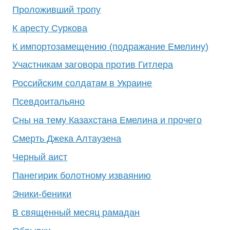
Проложивший тропу
К аресту Суркова
К импортозамещению (подражание Емелину)
Участникам заговора против Гитлера
Российским солдатам в Украине
Псевдоитальяно
Сны на тему Казахстана Емелина и прочего
Смерть Джека Алтаузена
Черный аист
Панегирик болотному изваянию
Эники-беники
В священный месяц рамадан