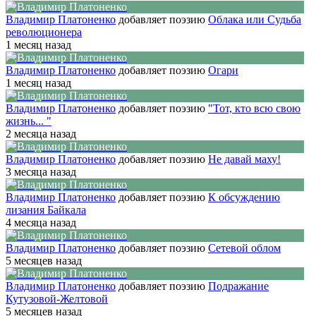
Владимир Платоненко
добавляет поэзию
Облака или Судьба
революционера
1 месяц назад
Владимир Платоненко
добавляет поэзию
Огари
1 месяц назад
Владимир Платоненко
добавляет поэзию
"Тот, кто всю свою
жизнь... "
2 месяца назад
Владимир Платоненко
добавляет поэзию
Не давай маху!
3 месяца назад
Владимир Платоненко
добавляет поэзию
К обсуждению
лизания Байкала
4 месяца назад
Владимир Платоненко
добавляет поэзию
Сетевой облом
5 месяцев назад
Владимир Платоненко
добавляет поэзию
Подражание
Кутузовой-Желтовой
5 месяцев назад