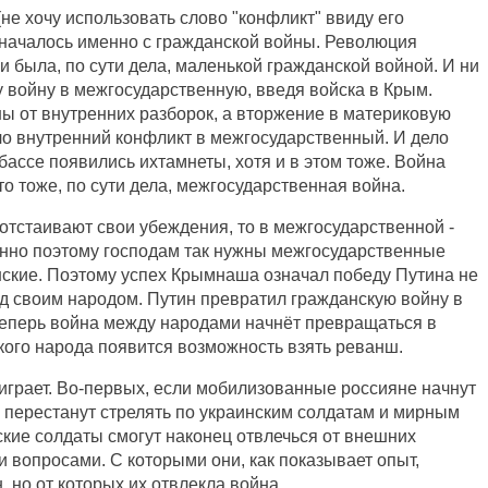
не хочу использовать слово "конфликт" ввиду его
 началось именно с гражданской войны. Революция
и была, по сути дела, маленькой гражданской войной. И ни
ту войну в межгосударственную, введя войска в Крым.
ы от внутренних разборок, а вторжение в материковую
ло внутренний конфликт в межгосударственный. И дело
нбассе появились ихтамнеты, хотя и в этом тоже. Война
то тоже, по сути дела, межгосударственная война.
отстаивают свои убеждения, то в межгосударственной -
енно поэтому господам так нужны межгосударственные
нские. Поэтому успех Крымнаша означал победу Путина не
ад своим народом. Путин превратил гражданскую войну в
теперь война между народами начнёт превращаться в
ского народа появится возможность взять реванш.
играет. Во-первых, если мобилизованные россияне начнут
и перестанут стрелять по украинским солдатам и мирным
ские солдаты смогут наконец отвлечься от внешних
и вопросами. С которыми они, как показывает опыт,
 но от которых их отвлекла война.