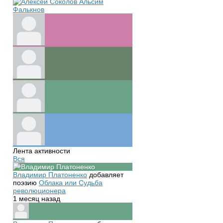
Лента активности
Вся
Владимир Платоненко
добавляет
поэзию
Облака или Судьба
революционера
1 месяц назад