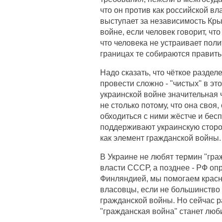
что он против как российской вла
выступает за независимость Кры
войне, если человек говорит, чт
что человека не устраивает поли
границах те собираются править
Надо сказать, что чёткое разде
провести сложно - "чистых" в эт
украинской войне значительная 
не столько потому, что она своя,
обходиться с ними жёстче и бес
поддерживают украинскую сторону
как элемент гражданской войны.
В Украине не любят термин "гра
власти СССР, а позднее - РФ оп
Финляндией, мы помогаем красн
власовцы, если не большинство 
гражданской войны. Но сейчас ра
"гражданская война" станет люб