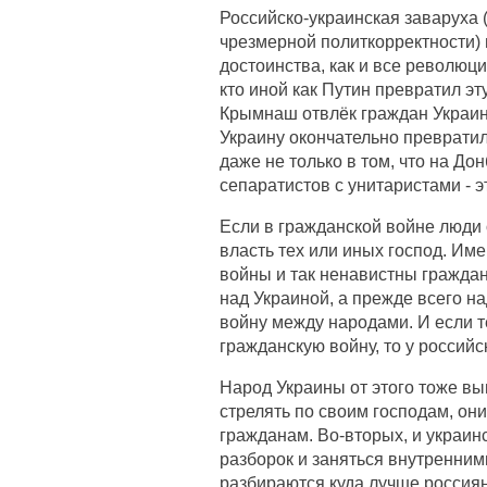
Российско-украинская заваруха (
чрезмерной политкорректности)
достоинства, как и все революци
кто иной как Путин превратил э
Крымнаш отвлёк граждан Украин
Украину окончательно преврати
даже не только в том, что на До
сепаратистов с унитаристами - э
Если в гражданской войне люди 
власть тех или иных господ. Им
войны и так ненавистны гражда
над Украиной, а прежде всего н
войну между народами. И если 
гражданскую войну, то у россий
Народ Украины от этого тоже вы
стрелять по своим господам, он
гражданам. Во-вторых, и украин
разборок и заняться внутренним
разбираются куда лучше россиян,