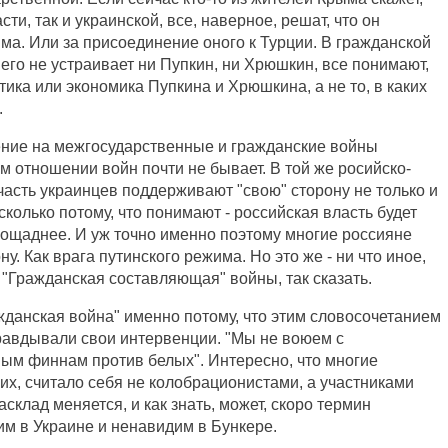
сти, так и украинской, все, наверное, решат, что он
ма. Или за присоединение оного к Турции. В гражданской
о его не устраивает ни Пупкин, ни Хрюшкин, все понимают,
тика или экономика Пупкина и Хрюшкина, а не то, в каких
.
ление на межгосударственные и гражданские войны
ом отношении войн почти не бывает. В той же росийско-
часть украинцев поддерживают "свою" сторону не только и
 сколько потому, что понимают - российская власть будет
пощаднее. И уж точно именно поэтому многие россияне
. Как врага путинского режима. Но это же - ни что иное,
 "Гражданская составляющая" войны, так сказать.
жданская война" именно потому, что этим словосочетанием
равдывали свои интервенции. "Мы не воюем с
ым финнам против белых". Интересно, что многие
их, считало себя не колобрационистами, а участниками
склад меняется, и как знать, может, скоро термин
им в Украине и ненавидим в Бункере.