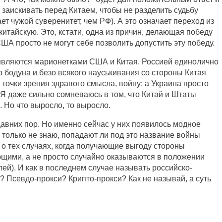
 заискивать перед Китаем, чтобы не разделить судьбу
т чужой суверенитет, чем РФ). А это означает переход из
итайскую. Это, кстати, одна из причин, делающая победу
ША просто не могут себе позволить допустить эту победу.
 являются марионетками США и Китая. Россией единолично
о бодуна и безо всякого науськивания со стороны Китая
 точки зрения здравого смысла, войну; а Украина просто
 Я даже сильно сомневаюсь в том, что Китай и Штаты
. Но что выросло, то выросло.
авних пор. Но именно сейчас у них появилось модное
 только не знаю, попадают ли под это название войны
о о тех случаях, когда получающие выгоду стороны
щими, а не просто случайно оказываются в положении
й). И как в последнем случае называть российско-
? Псевдо-прокси? Крипто-прокси? Как не называй, а суть