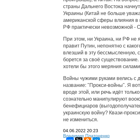
страны Дальнего Востока начнут
Украины (Китай не больше уважае
американской сферы влияния в к
РФ практически невозможной - С
При этом, ни Украина, ни РФ не
правит Путин, непонятно с каког
влезший в эту бессмысленную, с
борется за своё существование.
хотели бы этого меряния силами
Войны чужими руками велись с д
название: "Прокси-войны". Я вот
вроде этой, или речь идёт тольк
сознательно манипулируют воою
бенефициаров (выгодополучателе
украинскую войну? Квази-прокси
не измениться.
04.06.2022
20:23
Владимир Платоненко