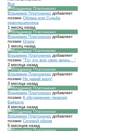
Вся
Владимир Платоненко
добавляет
поэзию
Облака или Судьба
революционера
1 месяц назад
Владимир Платоненко
добавляет
поэзию
Огари
1 месяц назад
Владимир Платоненко
добавляет
поэзию
"Тот, кто всю свою жизнь... "
2 месяца назад
Владимир Платоненко
добавляет
поэзию
Не давай маху!
3 месяца назад
Владимир Платоненко
добавляет
поэзию
К обсуждению лизания
Байкала
4 месяца назад
Владимир Платоненко
добавляет
поэзию
Сетевой облом
5 месяцев назад