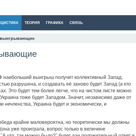
ИЦИСТИКА
ТЕОРИЯ
ГРАФИКА
СВЯЗЬ
 выигрывающие
рывающие
Ф наибольший выигрыш получит коллективный Запад.
тью разрушена, и создавать её заново будет Запад (а кто
сах. Это будет тем более легче, что на чистом листе можно
Украина тоже будет Западом. Значит, независимо даже от
и нечленства, Украина будет и экономически, и
победа крайне маловероятна, но теоретически мы должны
(она уже проиграла, вопрос только в величине
 "А что, так можно было?" будет дан положительный ответ и