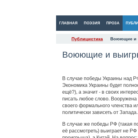
ГЛАВНАЯ
ПОЭЗИЯ
ПРОЗА
ПУБЛ
Публицистика
Воюющие и
Воюющие и выиг
В случае победы Украины над Р
Экономика Украины будет полнос
ещё?), а значит - в своих интере
писать любое слово. Вооружена 
своего формального членства ил
политически зависеть от Запада.
В случае же победы РФ (такая 
её рассмотреть) выиграет не РФ 
проигрыша), а Китай. На вопрос: