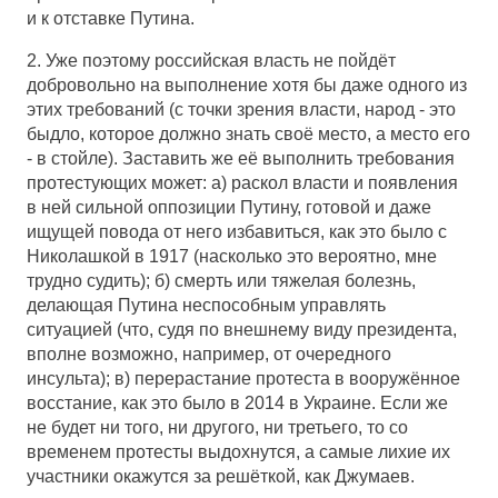
и к отставке Путина.
2. Уже поэтому российская власть не пойдёт
добровольно на выполнение хотя бы даже одного из
этих требований (с точки зрения власти, народ - это
быдло, которое должно знать своё место, а место его
- в стойле). Заставить же её выполнить требования
протестующих может: а) раскол власти и появления
в ней сильной оппозиции Путину, готовой и даже
ищущей повода от него избавиться, как это было с
Николашкой в 1917 (насколько это вероятно, мне
трудно судить); б) смерть или тяжелая болезнь,
делающая Путина неспособным управлять
ситуацией (что, судя по внешнему виду президента,
вполне возможно, например, от очередного
инсульта); в) перерастание протеста в вооружённое
восстание, как это было в 2014 в Украине. Если же
не будет ни того, ни другого, ни третьего, то со
временем протесты выдохнутся, а самые лихие их
участники окажутся за решёткой, как Джумаев.