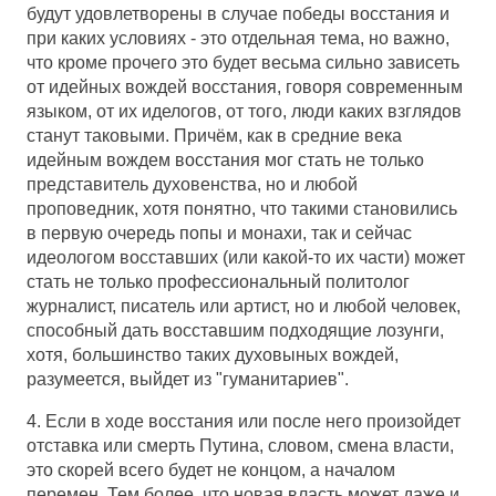
будут удовлетворены в случае победы восстания и
при каких условиях - это отдельная тема, но важно,
что кроме прочего это будет весьма сильно зависеть
от идейных вождей восстания, говоря современным
языком, от их иделогов, от того, люди каких взглядов
станут таковыми. Причём, как в средние века
идейным вождем восстания мог стать не только
представитель духовенства, но и любой
проповедник, хотя понятно, что такими становились
в первую очередь попы и монахи, так и сейчас
идеологом восставших (или какой-то их части) может
стать не только профессиональный политолог
журналист, писатель или артист, но и любой человек,
способный дать восставшим подходящие лозунги,
хотя, большинство таких духовыных вождей,
разумеется, выйдет из "гуманитариев".
4. Если в ходе восстания или после него произойдет
отставка или смерть Путина, словом, смена власти,
это скорей всего будет не концом, а началом
перемен. Тем более, что новая власть может даже и