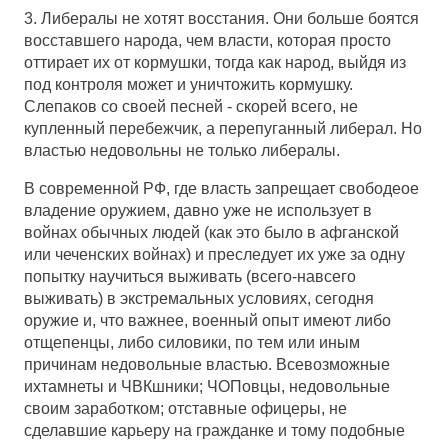
3. Либералы не хотят восстания. Они больше боятся
восставшего народа, чем власти, которая просто
оттирает их от кормушки, тогда как народ, выйдя из
под контроля может и уничтожить кормушку.
Слепаков со своей песней - скорей всего, не
купленный перебежчик, а перепуганный либерал. Но
властью недовольны не только либералы.
В современной РФ, где власть запрещает свободеое
владение оружием, давно уже не использует в
войнах обычных людей (как это было в афганской
или чеченских войнах) и преследует их уже за одну
попытку научиться выживать (всего-навсего
выживать) в экстремальных условиях, сегодня
оружие и, что важнее, военный опыт имеют либо
отщепенцы, либо силовики, по тем или иным
причинам недовольные властью. Всевозможные
ихтамнеты и ЧВКшники; ЧОПовцы, недовольные
своим заработком; отставные офицеры, не
сделавшие карьеру на гражданке и тому подобные