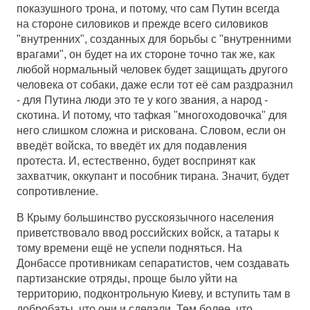
показушного трона, и потому, что сам Путин всегда
на стороне силовиков и прежде всего силовиков
"внутренних", созданных для борьбы с "внутренними
врагами", он будет на их стороне точно так же, как
любой нормальный человек будет защищать другого
человека от собаки, даже если тот её сам раздразнил
- для Путина люди это те у кого звания, а народ -
скотина. И потому, что тафкая "многоходовочка" для
него слишком сложна и рискована. Словом, если он
введёт войска, то введёт их для подавления
протеста. И, естественно, будет воспринят как
захватчик, оккупант и пособник тирана. Значит, будет
сопротивление.
В Крыму большинство русскоязычного населения
приветствовало ввод российских войск, а татары к
тому времени ещё не успели подняться. На
Донбассе противникам сепаратистов, чем создавать
партизанские отряды, проще было уйти на
территорию, подконтрольную Киеву, и вступить там в
добробаты, что они и сделали. Тем более, что