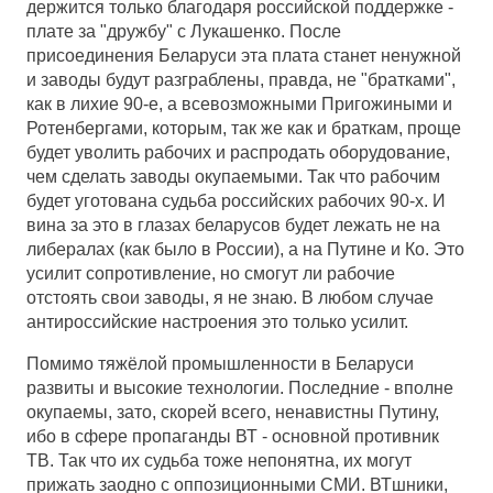
держится только благодаря российской поддержке -
плате за "дружбу" с Лукашенко. После
присоединения Беларуси эта плата станет ненужной
и заводы будут разграблены, правда, не "братками",
как в лихие 90-е, а всевозможными Пригожиными и
Ротенбергами, которым, так же как и браткам, проще
будет уволить рабочих и распродать оборудование,
чем сделать заводы окупаемыми. Так что рабочим
будет уготована судьба российских рабочих 90-х. И
вина за это в глазах беларусов будет лежать не на
либералах (как было в России), а на Путине и Ко. Это
усилит сопротивление, но смогут ли рабочие
отстоять свои заводы, я не знаю. В любом случае
антироссийские настроения это только усилит.
Помимо тяжёлой промышленности в Беларуси
развиты и высокие технологии. Последние - вполне
окупаемы, зато, скорей всего, ненавистны Путину,
ибо в сфере пропаганды ВТ - основной противник
ТВ. Так что их судьба тоже непонятна, их могут
прижать заодно с оппозиционными СМИ. ВТшники,