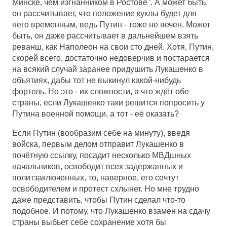
Минске, чем изгнанником в Ростове". А может быть,
он рассчитывает, что положение куклы будет для
него временным, ведь Путин - тоже не вечен. Может
быть, он даже рассчитывает в дальнейшем взять
реванш, как Наполеон на свои сто дней. Хотя, Путин,
скорей всего, достаточно недоверчив и постарается
на всякий случай заранее придушить Лукашенко в
объятиях, дабы тот не выкинул какой-нибудь
фортель. Но это - их сложности, а что ждёт обе
страны, если Лукашенко таки решится попросить у
Путина военной помощи, а тот - её оказать?
Если Путин (вообразим себе на минуту), введя
войска, первым делом отправит Лукашенко в
почётную ссылку, посадит несколько МВДшных
начальников, освободит всех задержанных и
политзаключенных, то, наверное, его сочтут
освободителем и протест схлынет. Но мне трудно
даже представить, чтобы Путин сделал что-то
подобное. И потому, что Лукашенко взамен на сдачу
страны выбьет себе сохранение хотя бы