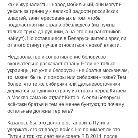
как и журналисты - народ мобильный, они могут и
уехать за границу к великой радости российских
властей, заинтересованных в том, чтобы
подвластная им страна обезлюдела (им нужны
только труба да рудники, а на это они работников
найдут). Но оставшиеся в Беларуси жители вряд ли
от этого станут лучше относиться к новой власти.
Недовольство и сопротивление белорусов
окончательно раскачает страну. Если не только
украинцы, но уже и белорусы - не братья москвичам,
то, может быть, и поморы или сибиряки - тоже? Тем
более, что те же сибиряки или дальневосточники
держатся за единую страну из страха перед Китаем,
а Москва сама их отдаёт Китаю. А если белорусы -
всё-таки братья и тем не менее бунтуют, то почему
остальные должны терпеть?
Казалось бы, это должно остановить Путина,
удержать его от ввода войск. Но понимает ли это
Путин и тот, кто даёт ему советы? В 2014, после