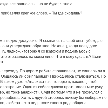
поезде все равно слышно не будет, я знаю.
и, прибавляя крепкое слово. – Ты где сходишь?
мы ведем дискуссию. Я ссылаясь на свой опыт, убеждаю
о, они утверждают обратное. Наконец, когда поезд уже
«Ну, ладно», - говорю я со вздохом и поднимаюсь с
, это отразилось на моем лице. Что я могу сделать? Если
ат.
 переходу. По дороге ребята спрашивают, не хиппарь ли я.
бе. Общаюсь ли с хиппарями? Приходилось сталкиваться. Но
В таком духе. «Анархист я», - говорю я, наконец, чтоб
воззрение. Один из собеседников протягивает мне руку.
бер, но тоже анархист». Судя по тому, что я не грохнулся с
прошибешь. Хотя, с другой стороны, почему бы люберам не
ов, любера – это ведь тоже своего рода община.