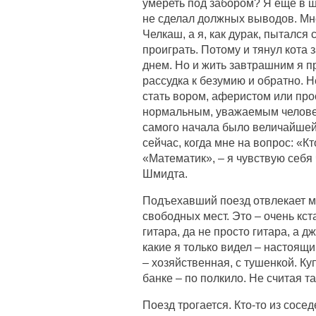
умереть под забором? Я еще в шк
не сделал должных выводов. Мне 
Челкаш, а я, как дурак, пытался 
проиграть. Потому и тянул кота 
днем. Но и жить завтрашним я пр
рассудка к безумию и обратно. Н
стать вором, аферистом или про
нормальным, уважаемым человек
самого начала было величайшей 
сейчас, когда мне на вопрос: «К
«Математик», – я чувствую себя
Шмидта.
Подъехавший поезд отвлекает ме
свободных мест. Это – очень кст
гитара, да не просто гитара, а 
какие я только видел – настоящи
– хозяйственная, с тушенкой. Ку
банке – по полкило. Не считая та
Поезд трогается. Кто-то из сосе