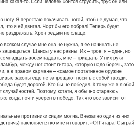
на какая-то. Если человек боится струсить, трус он или
 ногу. Я перестаю покачивать ногой, чтоб не думал, что
ил, что я ей двигал. Чорт бы его побрал! Теперь будет
о не раздражать. Хрен редьки не слаще.
Во всяком случае мне она не нужна, я ее начинать не
у защищаться. Шансы у нас равны. Их – трое, я – один, но
о семнадцать-восемнадцать, мне – тридцать. У них руки
аламбур, между ног стоит гитара, которую надо беречь, зато
ами, а в правом кармане – «самое портативное оружие
ивые законы еще не запрещают носить с собой гвозди.
обеда будет дорогой. Кто бы не победил. К тому же в любой
т случайностей. Поэтому, кстати, я обычно стараюсь
же когда почти уверен в победе. Так что все зависит от
нциальные противники сидим молча. Внезапно один из них
одстричь) наклоняется ко мне и говорит: «О! Гитара! Сыграй