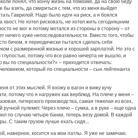
оле понял, что кончу жизнь на помойке, да на свою беду
бы взять, да смириться с тем, что из меня выйдет
стать Гаврилой. Надо было идти на риск, а я боялся
за хвост. Не хотел рисковать, не хотел жить сегодняшним
осто не мог и потому мотался из стороны в сторону – от
ет ничего хуже непоследовательности. Вместо того, чтобы
сто бичом, я периодически пытался сделать себя
ом с размеренной жизнью и хорошей зарплатой. Но это с
глупостью, потому что все равно ничерта не вышло, и
то вы по специальности?» – приходится отвечать:
 человеком, который по специальности – сын лейтенанта
ня от этих мыслей. Я вхожу в вагон и вижу кучу
ати, потому что я нагружен как верблюд. На плече у меня –
джазовая, питерского производства, самая тяжелая из всех,
й ручной пулемет. Через плечо – сумка, а в руке – еще одна
пил по случаю четыре банки, теперь везу домой. В каждой
ры. С таким грузом лучше ехать сидя...
дей, наверное, косится на мои патлы. Я уже не замечаю.