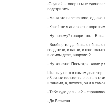
-Слушай, - говорит мне единовер
подстригись!
- Меня эта перспектива, однако, 
- Какой же я анархист, с коротк
- Ну, почему? говорит он. – Бываю
- Вообще-то, да, бывают, бывают
солдатики, и панки, и кого тольк
в самом деле, анархист?
- Ну, конечно! Посмотри, какие 
Штаны у него в самом деле черные
обычные вельветки, а он – в та
штанами, а, похоже, он и в самом
- Тебе куда дальше? – спрашивае
- До Беляева.