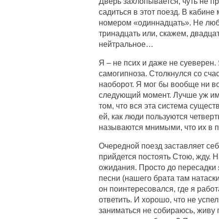
Дверь захлопывается, чуть не п
садиться в этот поезд. В кабине
номером «одиннадцать». Не любл
тринадцать или, скажем, двадцат
нейтральное…
Я – не псих и даже не суеверен.
самогипноза. Столкнулся со сча
наоборот. Я мог бы вообще ни во 
следующий момент. Лучше уж име
том, что вся эта система сущест
ей, как люди пользуются четве
называются мнимыми, что их в п
Очередной поезд заставляет себ
прийдется постоять Стою, жду. Н
ожидания. Просто до пересадки 
песни (нашего брата там натаск
он поинтересовался, где я рабо
ответить. И хорошо, что не успел
заниматься не собираюсь, живу п