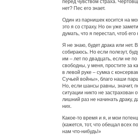
перед чувством страха. Чертовщи
нет? Пес его знает.
Один из парнишек косится на мою
это я со страху. Но он уже замет
думать, что я перестал, чтоб ег
Я не знаю, будет драка или нет. 
собираюсь. Но если полезут, буд
им – лет по двадцать, если не п
свободны, у меня, простите за к
в левой руке – сумка с консерв
Сучьей войны», благо наши парш
Но, если шансы равны, значит, п
ситуации никто не застрахован о
лишний раз не начинать драку, да
них.
Какое-то время и я, и мои поте
(кажется, тот, что обещал всех п
нам что-нибудь!»