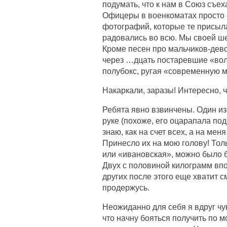
подумать, что к нам в Союз съе
Офицеры в военкоматах просто с
фотографий, которые те присыл
радовались во всю. Мы своей ше
Кроме песен про мальчиков-дево
через …дцать постаревшие «вол
полубокс, ругая «современную 
Накаркали, заразы! Интересно, ч
Ребята явно взвинчены. Один из 
руке (похоже, его оцарапала под
знаю, как на счет всех, а на мен
Принесло их на мою голову! Тол
или «ивановская», можно было б и
Двух с половиной килограмм впо
других после этого еще хватит с
продержусь.
Неожиданно для себя я вдруг чув
что начну бояться получить по м