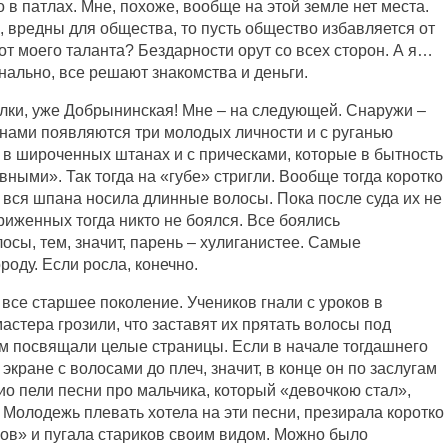
 в патлах. Мне, похоже, вообще на этой земле нет места.
 я, вредны для общества, то пусть общество избавляется от
от моего таланта? Бездарности орут со всех сторон. А я…
банально, все решают знакомства и деньги.
лки, уже Добрынинская! Мне – на следующей. Снаружи –
онами появляются три молодых личности и с руганью
– в широченных штанах и с прическами, которые в бытность
ными». Так тогда на «губе» стригли. Вообще тогда коротко
 вся шпана носила длинные волосы. Пока после суда их не
риженных тогда никто не боялся. Все боялись
осы, тем, значит, парень – хулиганистее. Самые
оду. Если росла, конечно.
се старшее поколение. Учеников гнали с уроков в
стера грозили, что заставят их прятать волосы под
ым посвящали целые страницы. Если в начале тогдашнего
кране с волосами до плеч, значит, в конце он по заслугам
ио пели песни про мальчика, который «девочкою стал»,
 Молодежь плевать хотела на эти песни, презирала коротко
в» и пугала стариков своим видом. Можно было