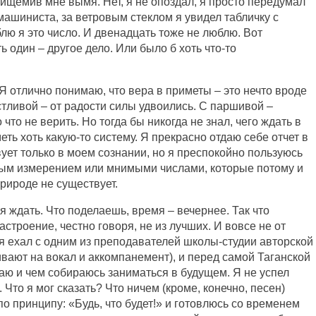
рищемив мне вымя. Нет, я не опоздал, я просто передумал
 машиниста, за ветровым стеклом я увидел табличку с
ю я это число. И двенадцать тоже не люблю. Вот
ь один – другое дело. Или было б хоть что-то
 Я отлично понимаю, что вера в приметы – это нечто вроде
стливой – от радости силы удвоились. С паршивой –
что не верить. Но тогда бы никогда не знал, чего ждать в
ть хоть какую-то систему. Я прекрасно отдаю себе отчет в
вует только в моем сознании, но я преспокойно пользуюсь
ртым измерением или мнимыми числами, которые потому и
рироде не существует.
я ждать. Что поделаешь, время – вечернее. Так что
астроение, честно говоря, не из лучших. И вовсе не от
я ехал с одним из преподавателей школы-студии авторской
ивают на вокал и аккомпанемент), и перед самой Таганской
таю и чем собираюсь заниматься в будущем. Я не успел
. Что я мог сказать? Что ничем (кроме, конечно, песен)
о принципу: «Будь, что будет!» и готовлюсь со временем