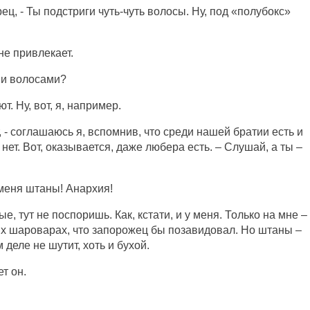
ец, - Ты подстриги чуть-чуть волосы. Ну, под «полубокс»
не привлекает.
ими волосами?
т. Ну, вот, я, например.
, - соглашаюсь я, вспомнив, что среди нашей братии есть и
о нет. Вот, оказывается, даже любера есть. – Слушай, а ты –
у меня штаны! Анархия!
, тут не поспоришь. Как, кстати, и у меня. Только на мне –
ких шароварах, что запорожец бы позавидовал. Но штаны –
 деле не шутит, хоть и бухой.
т он.