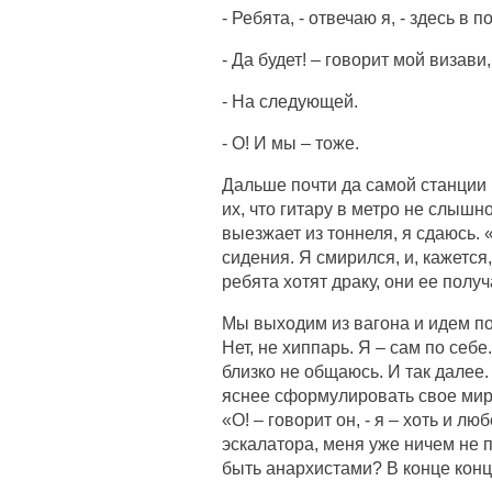
- Ребята, - отвечаю я, - здесь в 
- Да будет! – говорит мой визав
- На следующей.
- О! И мы – тоже.
Дальше почти да самой станции 
их, что гитару в метро не слышн
выезжает из тоннеля, я сдаюсь. 
сидения. Я смирился, и, кажется
ребята хотят драку, они ее получ
Мы выходим из вагона и идем по
Нет, не хиппарь. Я – сам по се
близко не общаюсь. И так далее. 
яснее сформулировать свое миро
«О! – говорит он, - я – хоть и лю
эскалатора, меня уже ничем не 
быть анархистами? В конце конц