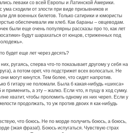
хались леваки со всей Европы и Латинской Америки.
 ума сходили от злости при виде призывников и
али для военных билетов. Только сатирики и юмористы
рстью обеспечивали им хлеб. Как бараны – овцеводам.
чек были еще очень популярны рассказы про то, как лет
осатики» будут шарахаться от юнцов, стриженных под
молодежь».
то будет еще лет через десять?
них, ругаясь, сперва что-то показывает другому у себя на
руга), а потом орет, что подстрижет всех волосатых. Не
я они могут кинутся. Тем более, что сидят напротив.
ько б гитару не поломали. Была б какая-нибудь «шихса»
 применить, а эту – жалко. Если что, я пущу в ход сумку.
лне хватит, чтобы проломить одному их них череп. Если у
мелости продолжать, то уж против двоих я как-нибудь
ствую, что боюсь. Не по морде получить боюсь, а боюсь,
орде (экая фраза!). Боюсь испугаться. Чувствую страх