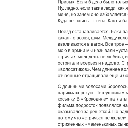
Привык. Если б дело было только
Ну, ладно, если такие люди, как
меня, но зачем оно избавляется 
Куда не ткнись – стена. Как ни 
Поезд останавливается. Елки-па
какая-то возня, шум. Между кол
вваливаются в вагон. Все трое 
мою в армии мы называли «устав
стричься молодежь не любила, и
остригали всерьез и надолго. Ст
«волосатиков». Чем длиннее вол
отчаянные отращивали еще и бор
С длинными волосами боролось в
парикмахерскую. Петеушникам ма
косынку. В «Крокодиле» патлат
фильма подросток появлялся на э
оказывался за решеткой. По рад
потому что «стричься не желал».
стриженных «маменькиных сынко