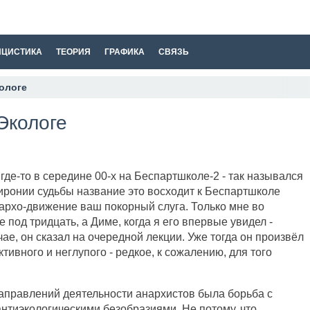
ИЦИСТИКА
ТЕОРИЯ
ГРАФИКА
СВЯЗЬ
ологе
Экологе
где-то в середине 00-х на Беспартшколе-2 - так назывался
иронии судьбы название это восходит к Беспартшколе
архо-движение ваш покорный слуга. Только мне во
под тридцать, а Диме, когда я его впервые увидел -
чае, он сказал на очередной лекции. Уже тогда он произвёл
тивного и неглупого - редкое, к сожалению, для того
направлений деятельности анархистов была борьба с
антиэкологическими безобразиями. Не потому, что