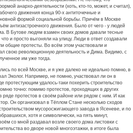
рмой анархо-деятельности (хоть, кто-то, может, и считал),
рабочего движения конца 90-х антиточечные и
сновной формой социальной борьбы. Причём в Москве
дъём антизастроечного движения. Было от чего - у людей
ма. В Бутове людям взамен своих домов давали тесные
что и просто выгоняли на улицу. Люди в ответ создавали
и общие протесты. Во всём этом участвовали и
чал свою революционную деятельность и Дима. Видимо, с
лученное им уже тогда.
ись по всей Москве, и я уже далеко не идеально помню, в
вал Эколог. Например, не помню, участвовал ли он в
где протестующим удалось-таки похерить строительство
помню точно: помимо протестов, проходящих в других
в ряде протестов в своём районе или рядом с ним. И как
атор. Он организовал в Тёплом Стане несколько сходов
строительством мусоросжигающего завода в Ясеневе, и по
бравшихся, хотя и символически, на пять минут,
оём со мной раздавал возле своего дома листовки с
оительства во дворе новой многоэтажки, в итоге была