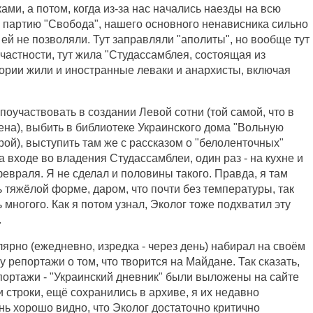
ми, а потом, когда из-за нас начались наезды на всю
де партию "Свобода", нашего основного ненависника сильно
 ей не позволяли. Тут заправляли "аполиты", но вообще тут
в частности, тут жила "Студассамблея, состоящая из
тории жили и иностранные леваки и анархисты, включая
поучаствовать в создании Левой сотни (той самой, что в
на), выбить в библиотеке Украинского дома "Вольную
рой), выступить там же с рассказом о "белоленточных"
 входе во владения Студассамблеи, один раз - на кухне и
евраля. Я не сделал и половины такого. Правда, я там
ь тяжёлой форме, даром, что почти без температуры, так
 многого. Как я потом узнал, Эколог тоже подхватил эту
.
лярно (ежедневно, изредка - через день) набирал на своём
у репортажи о том, что творится на Майдане. Так сказать,
портажи - "Украинский дневник" были выложены на сайте
ти строки, ещё сохранились в архиве, я их недавно
нь хорошо видно, что Эколог достаточно критично