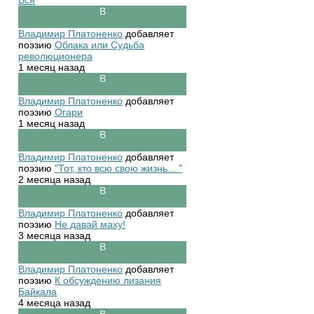
Вся
Владимир Платоненко
добавляет
поэзию
Облака или Судьба
революционера
1 месяц назад
Владимир Платоненко
добавляет
поэзию
Огари
1 месяц назад
Владимир Платоненко
добавляет
поэзию
"Тот, кто всю свою жизнь... "
2 месяца назад
Владимир Платоненко
добавляет
поэзию
Не давай маху!
3 месяца назад
Владимир Платоненко
добавляет
поэзию
К обсуждению лизания
Байкала
4 месяца назад