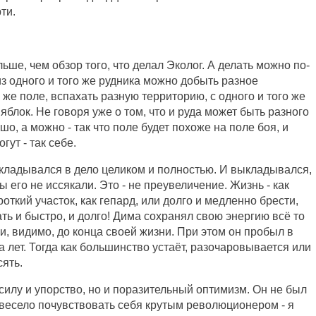
ти.
ше, чем обзор того, что делал Эколог. А делать можно по-
из одного и того же рудника можно добыть разное
 же поле, вспахать разную территорию, с одного и того же
яблок. Не говоря уже о том, что и руда может быть разного
шо, а можно - так что поле будет похоже на поле боя, и
гут - так себе.
вкладывался в дело целиком и полностью. И выкладывался,
ы его не иссякали. Это - не преувеличение. Жизнь - как
роткий участок, как гепард, или долго и медленно брести,
ть и быстро, и долго! Дима сохранял свою энергию всё то
и, видимо, до конца своей жизни. При этом он пробыл в
 лет. Тогда как большинство устаёт, разочаровывается или
сять.
силу и упорство, но и поразительный оптимизм. Он не был
 весело почувствовать себя крутым революционером - я