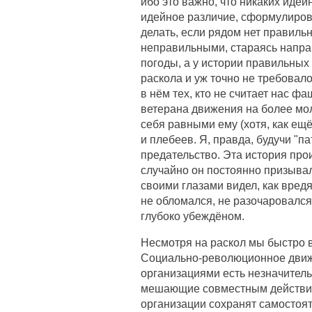
ибо это важно, что никаких идей
идейное различие, сформулирова
делать, если рядом нет правиль
неправильными, стараясь направ
погоды, а у истории правильных
раскола и уж точно не требовал
в нём тех, кто не считает нас ф
ветерана движения на более мол
себя равными ему (хотя, как ещ
и плебеев. Я, правда, будучи "п
предательство. Эта история прои
случайно он постоянно призывал
своими глазами видел, как вредя
не обломался, не разочаровался 
глубоко убеждёном.
Несмотря на раскол мы быстро в
Социально-революционное движе
организациями есть незначитель
мешающие совместным действиям
организации сохранят самостоят