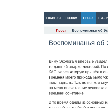
ГЛАВНАЯ
ПОЭЗИЯ
ПРОЗА
ПУБЛ
Проза
Воспоминанья об Эк
Воспоминанья об 
Диму Эколога я впервые увидел 
тогдашний анархо-лекторий. По 
КАС, через которую пришёл в ан
времена моего прихода было уже 
шестнадцать. Так, во всяком слу
на меня впечатление человека ак
времени сочетание.
В то время одним из основных 
точечной застройкой и прочими 