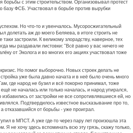
я борьбы с этим строительством. Организовывал протест
ю базу ФСБ. Участвовал в борьбе против вырубки
 успехом. Но что-то и увенчалось. Мусоросжигательный
ыл долетать аж до моего Беляева, в итоге строить не
е таки застроили. К великому злорадству, наверное, тех
огда мы раздавали листовки: "Всё равно у вас ничего не
далёку от Эколога и во многих его акциях участвовал тоже
 кризис. Но помог выборочно. Новых строек делать не
де стройка уже была давно начата и в неё было очень много
Там, где народ не бузил и всё покорно принимал, тоже
а ещё не началась или только началась, и народ упирался,
о избавились от застройки не все сопротивлявшиеся ей, но
отивлялся. Подтвердилось известное высказывание про то,
 а отказавшийся от борьбы - уже проиграл.
упил в МПСТ. А уже где-то через пару лет произошла эта
. Я не хочу здесь вспоминать всю эту грязь, скажу только,