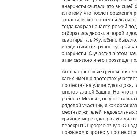
анархисты считали это высшей фо
а потому, что после поражения 
экологические протесты были о
тогда как раз начался резкий по
отбирались дворы, а порой и до
квартиры, а в Жулебино бывало, 
инициативные группы, устраивал
анархисты. С участия в этом на
этим связано и его прозвище, по
Антизастроечные группы появлял
каких именно протестах участво
протестах на улице Удальцова, 
многоэтажной башни. Но, что я 
районах Москвы, он участвовал 
рядовой участник, и как организ
местных жителей, недовольных 
крайней мере один раз убедил со
перекрыть Профсоюзную. Он вдв
призывом к протесту против стр