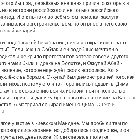
 этого был ряд серьёзных внешних причин, о которых я
, но в истории российского и не только российского
пизод. И опять-таки во всём этом немалая заслуга
 занимался оргстроительством, но он внёс в него свою
, целый денарий.
а и подобные ей безобразия, сильно сократились, зато
сты". Если Ксюша Собчак и ей подобные мечтали о
адикальное крыло протестантов хотело совсем другого.
тингами были и драка на Болотке, и Оккупай Абай -
 явление, которое ещё ждёт своих историков. Хотя
ухлёж с выборами, Оккупай был демонстрацией того, как
литиков, поэтому его и так торопились подавить. Дима
стах, но к сожалению вся их история почти полностью
к и история с изданием брошюры об анархизме на Кавказе
ерстал. А материал собирал именно Дима. Он же и
ы.
лгое участие в киевском Майдане. Мы пробыли там по
 договорились заранее, но добирались поодиночке, и он
и уехал на день позже. Жили сперва в палатке,