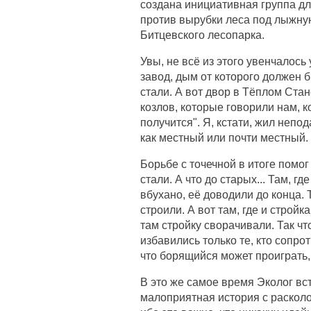
создана инициативная группа дл
против вырубки леса под лыжну
Битцевского лесопарка.
Увы, не всё из этого увенчалось
завод, дым от которого должен б
стали. А вот двор в Тёплом Стан
козлов, которые говорили нам, к
получится". Я, кстати, жил непо
как местный или почти местный.
Борьбе с точечной в итоге помог
стали. А что до старых... Там, г
вбухано, её доводили до конца. 
строили. А вот там, где и стройк
там стройку сворачивали. Так чт
избавились только те, кто сопр
что борящийся может проиграть,
В это же самое время Эколог вст
малоприятная история с расколом