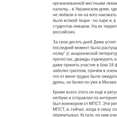
организованной местными левака
палатку, - в Украинском доме, г
не любили и ни на кого наезжать
было всякой твари - по паре и, 
студентов-леваков. На их терри
российских.
За свои десять дней Дима успел 
последний момент была распуще
полку" (с анархической литерату
протестах, дважды отдежурить на
даже принять участие в бою 18 ф
заболел гриппом, причём в очен
что от меня трудно было ожидать
дрянь, но болел он уже в Москве
Кроме всего этого он ещё и регу
нетбуке и отправлял по интернет
был военкором от МПСТ. Эти ре
МПСТ, и, сейчас, когда я пишу э
перечитывал. Кстати, по ним оче