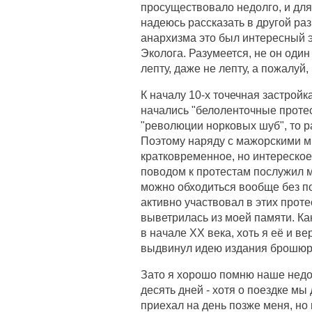
просуществовало недолго, и для
надеюсь рассказать в другой раз
анархизма это был интересный э
Эколога. Разумеется, не он один
лепту, даже не лепту, а пожалуй
К началу 10-х точечная застройк
начались "белоленточные проте
"революции норковых шуб", то р
Поэтому наряду с мажорскими ми
кратковременное, но интереское
поводом к протестам послужил м
можно обходиться вообще без по
активно участвовал в этих проте
выветрилась из моей памяти. Ка
в начале ХХ века, хоть я её и в
выдвинул идею издания брошюр
Зато я хорошо помню наше недо
десять дней - хотя о поездке мы
приехал на день позже меня, но 