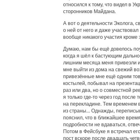
относился к тому, что видел в У
сторонников Майдана.
А вот о деятельности Эколога, 
о ней от него и даже участвовал
вообще никакого участия кроме 
Думаю, нам бы ещё довелось поу
когда я шёл к бастующим дально
лишним месяца меня привезли и
мне выйти из дома на свежий воз
привезённые мне ещё одним тов
костылей, побывал на презентац
раз или два, но о совместной ре
я только где-то через год после 
на перекладине. Тем временем 
из страны... Однажды, переписыв
пояснил, что в ближайшее время 
подробности не вдаваться, отвеча
Потом в Фейсбуке я встречал его
пост вскоре после двадцать чет