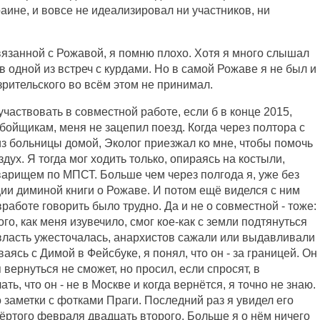
краине, и вовсе не идеализировал ни участников, ни
связанной с Рожавой, я помню плохо. Хотя я много слышал
 в одной из встреч с курдами. Но в самой Рожаве я не был и
зрительского во всём этом не принимал.
частвовать в совместной работе, если б в конце 2015,
бойщикам, меня не зацепил поезд. Когда через полтора с
з больницы домой, Эколог приезжал ко мне, чтобы помочь
дух. Я тогда мог ходить только, опираясь на костыли,
арищем по МПСТ. Больше чем через полгода я, уже без
ии диминой книги о Рожаве. И потом ещё виделся с ним
вработе говорить было трудно. Да и не о совместной - тоже:
того, как меня изувечило, смог кое-как с земли подтянуться
власть ужесточалась, анархистов сажали или выдавливали
аясь с Димой в Фейсбуке, я понял, что он - за границей. Он
вернуться не сможет, но просил, если спросят, в
ть, что он - не в Москве и когда вернётся, я точно не знаю.
 заметки с фотками Праги. Последний раз я увидел его
вёртого февраля двадцать второго. Больше я о нём ничего