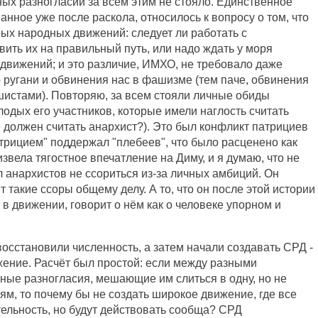
ных разногласий за всем этим не стояло. Единственное
нное уже после раскола, относилось к вопросу о том, что
ных народных движений: следует ли работать с
ить их на правильный путь, или надо ждать у моря
 движений; и это различие, ИМХО, не требовало даже
о ругани и обвинения нас в фашизме (тем паче, обвинения
ашистами). Повторяю, за всем стояли личные обиды
одых его участников, которые имели наглость считать
ё должен считать анархист?). Это был конфликт патрициев
атрицием" поддержал "плебеев", что было расценено как
звела тягостное впечатление на Диму, и я думаю, что не
 анархистов не ссориться из-за личных амбиций. Он
т такие ссоры общему делу. А то, что он после этой истории
в движении, говорит о нём как о человеке упорном и
осстановили численность, а затем начали создавать СРД -
ние. Расчёт был простой: если между разными
ные разногласия, мешающие им слиться в одну, но не
, то почему бы не создать широкое движение, где все
ельность, но будут действовать сообща? СРД