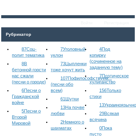
Войти
Регистрация
Рубрикатор
87
Соц-
7
Уголовный
4
Под
полит тематика
уклон
копирку
(сочиненное на
8
В
73
Цыпленки
заданную тему)
бетонной горсти
тоже хочут жить
нас сжали
7
Поэтическое
107
Пофилософствуем...
(песни о городе)
хулиганство
(песни обо
6
Песни о
всем)
156
Только
Гражданской
стихи
61
Шутки
войне
13
Украиноязычн
13
На почве
5
Песни о
любви
29
Всякая
Второй
всячина
2
Немного о
Мировой
шахматах
0
Пока
пусто