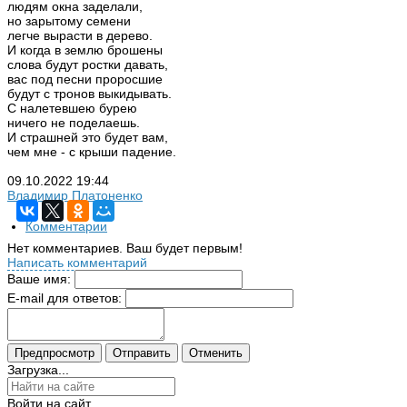
людям окна заделали,
но зарытому семени
легче вырасти в дерево.
И когда в землю брошены
слова будут ростки давать,
вас под песни проросшие
будут с тронов выкидывать.
С налетевшею бурею
ничего не поделаешь.
И страшней это будет вам,
чем мне - с крыши падение.
09.10.2022
19:44
Владимир Платоненко
Комментарии
Нет комментариев. Ваш будет первым!
Написать комментарий
Ваше имя:
E-mail для ответов:
Загрузка...
Войти на сайт