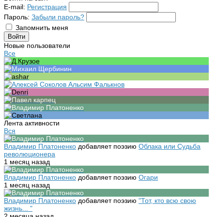
E-mail:
Регистрация
Пароль:
Забыли пароль?
Запомнить меня
Новые пользователи
Все
Лента активности
Вся
Владимир Платоненко
добавляет поэзию
Облака или Судьба
революционера
1 месяц назад
Владимир Платоненко
добавляет поэзию
Огари
1 месяц назад
Владимир Платоненко
добавляет поэзию
"Тот, кто всю свою
жизнь... "
2 месяца назад