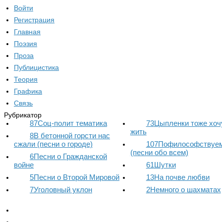
Войти
Регистрация
Главная
Поэзия
Проза
Публицистика
Теория
Графика
Связь
Рубрикатор
87
Соц-полит тематика
73
Цыпленки тоже хоч
жить
8
В бетонной горсти нас
сжали (песни о городе)
107
Пофилософствуем.
(песни обо всем)
6
Песни о Гражданской
войне
61
Шутки
5
Песни о Второй Мировой
13
На почве любви
7
Уголовный уклон
2
Немного о шахматах