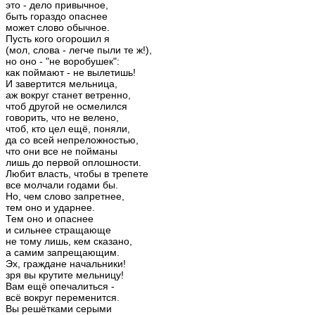
это - дело привычное,
быть гораздо опаснее
может слово обычное.
Пусть кого огорошил я
(мол, слова - легче пыли те ж!),
но оно - "не воробушек":
как поймают - не вылетишь!
И завертится мельница,
аж вокруг станет ветренно,
чтоб другой не осмелился
говорить, что не велено,
чтоб, кто цел ещё, поняли,
да со всей непреложностью,
что они все не пойманы
лишь до первой оплошности.
Любит власть, чтобы в трепете
все молчали годами бы.
Но, чем слово запретнее,
тем оно и ударнее.
Тем оно и опаснее
и сильнее стращающе
не тому лишь, кем сказано,
а самим запрещающим.
Эх, гражд
а
не начальники!
зря вы крутите мельницу!
Вам ещё опечалиться -
всё вокруг переменится.
Вы решётками серыми