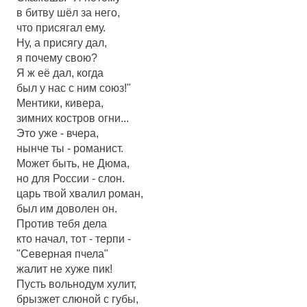
в битву шёл за него,
что присягал ему.
Ну, а присягу дал,
я почему свою?
Я ж её дал, когда
был у нас с ним союз!"
Ментики, кивера,
зимних костров огни...
Это уже - вчера,
нынче ты - романист.
Может быть, не Дюма,
но для России - слон.
царь твой хвалил роман,
был им доволен он.
Против тебя дела
кто начал, тот - терпи -
"Северная пчела"
жалит не хуже пик!
Пусть вольнодум хулит,
брызжет слюной с губы,