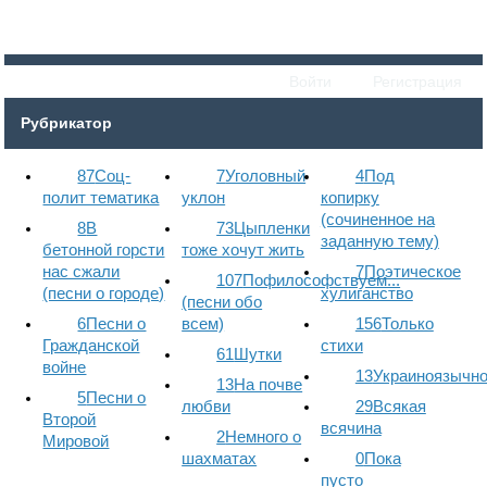
Войти
Регистрация
Рубрикатор
87
Соц-
7
Уголовный
4
Под
полит тематика
уклон
копирку
(сочиненное на
8
В
73
Цыпленки
заданную тему)
бетонной горсти
тоже хочут жить
нас сжали
7
Поэтическое
107
Пофилософствуем...
(песни о городе)
хулиганство
(песни обо
6
Песни о
всем)
156
Только
Гражданской
стихи
61
Шутки
войне
13
Украиноязычн
13
На почве
5
Песни о
любви
29
Всякая
Второй
всячина
2
Немного о
Мировой
шахматах
0
Пока
пусто