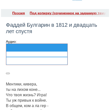
Поэзия
Под копирку (сочиненное на заданную тему)
Фаддей Булгарин в 1812 и двадцать
лет спустя
Аудио:
Ментики, кивера,
ты на лихом коне...
Что твоя жизнь? Игра!
Ты уж привык к войне.
В общем, ком а ла гер -