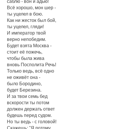
саблю - вон и адью!
Всё хорошо, мон шер -
ты уцелел в бою.
Как ни жесток был бой,
ты уцелел, гляди!
И император твой
верно непобедим.
Будет взята Москва -
стоит её пожечь,
чтобы была жива
вновь Посполита Речь!
Только ведь, всё одно
не оживёт она -
было Бородино,
будет Березина.
И за твои семь бед
вскорости ты потом
должен держать ответ
будешь перед судом.
Но ты ведь - с головой!
Скажешь: "Я потому