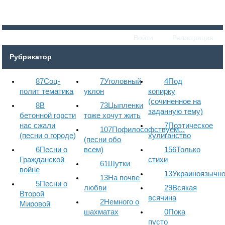
Войти
Регистрация
Рубрикатор
87
Соц-
7
Уголовный
4
Под
полит тематика
уклон
копирку
(сочиненное на
8
В
73
Цыпленки
заданную тему)
бетонной горсти
тоже хочут жить
нас сжали
7
Поэтическое
107
Пофилософствуем...
(песни о городе)
хулиганство
(песни обо
6
Песни о
всем)
156
Только
Гражданской
стихи
61
Шутки
войне
13
Украиноязычн
13
На почве
5
Песни о
любви
29
Всякая
Второй
всячина
2
Немного о
Мировой
шахматах
0
Пока
пусто