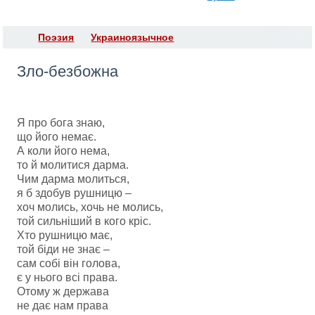
Поэзия
Украиноязычное
Зло-безбожна
Я про бога знаю,
що його немає.
А коли його нема,
то й молитися дарма.
Чим дарма молиться,
я б здобув рушницю –
хоч молись, хочь не молись,
той сильнiший в кого крiс.
Хто рушницю має,
той бiди не знає –
сам собi вiн голова,
є у нього всi права.
Отому ж держава
не дає нам права