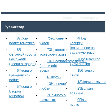
Войти
Регистрация
Рубрикатор
87
Соц-
7
Уголовный
4
Под
полит тематика
уклон
копирку
(сочиненное на
8
В
73
Цыпленки
заданную тему)
бетонной горсти
тоже хочут жить
нас сжали
7
Поэтическое
107
Пофилософствуем...
(песни о городе)
хулиганство
(песни обо
6
Песни о
всем)
156
Только
Гражданской
стихи
61
Шутки
войне
13
Украиноязычн
13
На почве
5
Песни о
любви
29
Всякая
Второй
всячина
2
Немного о
Мировой
шахматах
0
Пока
пусто