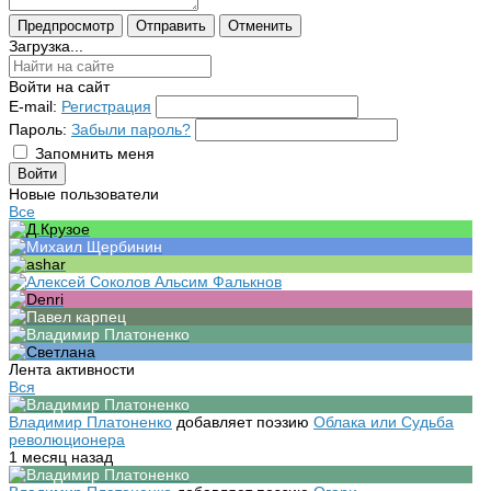
Загрузка...
Войти на сайт
E-mail:
Регистрация
Пароль:
Забыли пароль?
Запомнить меня
Новые пользователи
Все
Лента активности
Вся
Владимир Платоненко
добавляет поэзию
Облака или Судьба
революционера
1 месяц назад