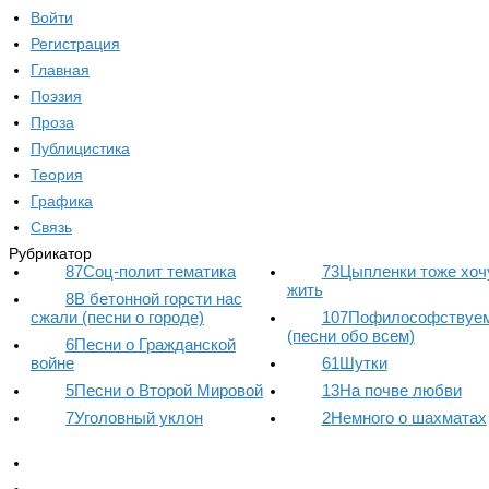
Войти
Регистрация
Главная
Поэзия
Проза
Публицистика
Теория
Графика
Связь
Рубрикатор
87
Соц-полит тематика
73
Цыпленки тоже хоч
жить
8
В бетонной горсти нас
сжали (песни о городе)
107
Пофилософствуем.
(песни обо всем)
6
Песни о Гражданской
войне
61
Шутки
5
Песни о Второй Мировой
13
На почве любви
7
Уголовный уклон
2
Немного о шахматах