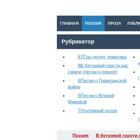
ГЛАВНАЯ
ПОЭЗИЯ
ПРОЗА
ПУБЛ
Рубрикатор
87
Соц-полит тематика
8
В бетонной горсти нас
сжали (песни о городе)
6
Песни о Гражданской
войне
5
Песни о Второй
Мировой
7
Уголовный уклон
Поэзия
В бетонной горсти 