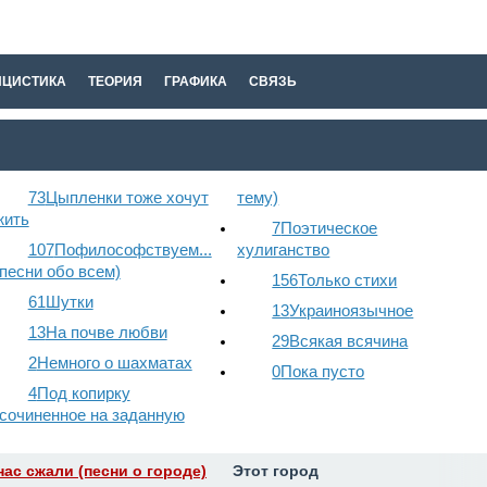
ИЦИСТИКА
ТЕОРИЯ
ГРАФИКА
СВЯЗЬ
73
Цыпленки тоже хочут
тему)
жить
7
Поэтическое
107
Пофилософствуем...
хулиганство
(песни обо всем)
156
Только стихи
61
Шутки
13
Украиноязычное
13
На почве любви
29
Всякая всячина
2
Немного о шахматах
0
Пока пусто
4
Под копирку
(сочиненное на заданную
нас сжали (песни о городе)
Этот город