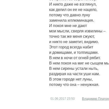
И никто даже не взглянул,
как делил он ее не нацело,
потому что давно луну
заменила иллюминация.
И покоя мне не дают
мои мысли, сверля извилины –
точно так же меня сжуют,
и никто не заметит, видимо.
Этот город всегда набит
и домищами, и толпищами.
В нем в ночи от огней рябит.
В нем покоя на миг не сыщем мы
В нем сирены устали ныть,
раздирая на части уши нам.
В этом городе нет луны,
потому что она – ненужная.
01.06.2017
23:50
Владимир Платон