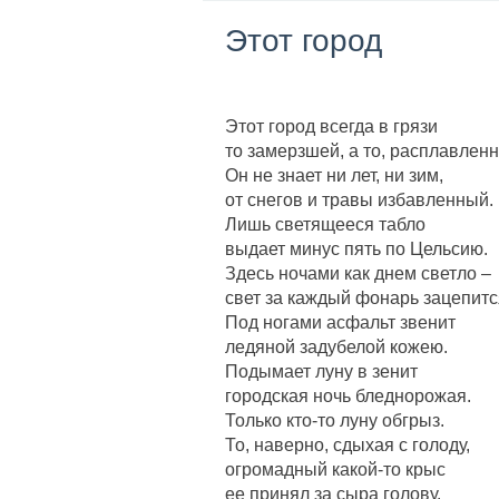
Этот город
Этот город всегда в грязи
то замерзшей, а то, расплавленн
Он не знает ни лет, ни зим,
от снегов и травы избавленный.
Лишь светящееся табло
выдает минус пять по Цельсию.
Здесь ночами как днем светло –
свет за каждый фонарь зацепитс
Под ногами асфальт звенит
ледяной задубелой кожею.
Подымает луну в зенит
городская ночь бледнорожая.
Только кто-то луну обгрыз.
То, наверно, сдыхая с голоду,
огромадный какой-то крыс
ее принял за сыра голову.