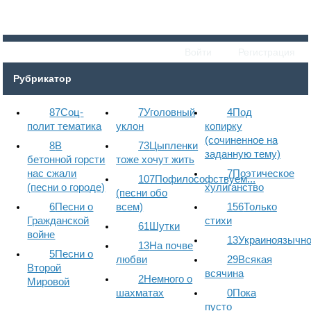
Войти
Регистрация
Рубрикатор
87
Соц-
7
Уголовный
4
Под
полит тематика
уклон
копирку
(сочиненное на
8
В
73
Цыпленки
заданную тему)
бетонной горсти
тоже хочут жить
нас сжали
7
Поэтическое
107
Пофилософствуем...
(песни о городе)
хулиганство
(песни обо
6
Песни о
всем)
156
Только
Гражданской
стихи
61
Шутки
войне
13
Украиноязычн
13
На почве
5
Песни о
любви
29
Всякая
Второй
всячина
2
Немного о
Мировой
шахматах
0
Пока
пусто