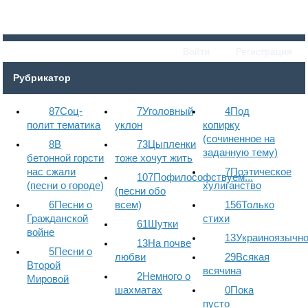
Войти
Регистрация
Рубрикатор
87
Соц-
7
Уголовный
4
Под
полит тематика
уклон
копирку
(сочиненное на
8
В
73
Цыпленки
заданную тему)
бетонной горсти
тоже хочут жить
нас сжали
7
Поэтическое
107
Пофилософствуем...
(песни о городе)
хулиганство
(песни обо
6
Песни о
всем)
156
Только
Гражданской
стихи
61
Шутки
войне
13
Украиноязычн
13
На почве
5
Песни о
любви
29
Всякая
Второй
всячина
2
Немного о
Мировой
шахматах
0
Пока
пусто