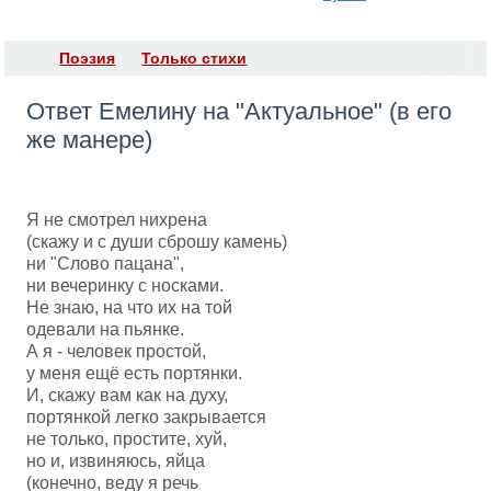
Поэзия
Только стихи
Ответ Емелину на "Актуальное" (в его
же манере)
Я не смотрел нихрена
(скажу и с души сброшу камень)
ни "Слово пацана",
ни вечеринку с носками.
Не знаю, на что их на той
одевали на пьянке.
А я - человек простой,
у меня ещё есть портянки.
И, скажу вам как на духу,
портянкой легко закрывается
не только, простите, хуй,
но и, извиняюсь, яйца
(конечно, веду я речь