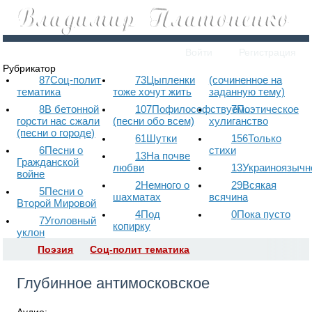
Войти
Регистрация
Рубрикатор
87
Соц-полит
73
Цыпленки
(сочиненное на
тематика
тоже хочут жить
заданную тему)
8
В бетонной
107
Пофилософствуем...
7
Поэтическое
горсти нас сжали
(песни обо всем)
хулиганство
(песни о городе)
61
Шутки
156
Только
6
Песни о
стихи
13
На почве
Гражданской
любви
13
Украиноязычн
войне
2
Немного о
29
Всякая
5
Песни о
шахматах
всячина
Второй Мировой
4
Под
0
Пока пусто
7
Уголовный
копирку
уклон
Поэзия
Соц-полит тематика
Глубинное антимосковское