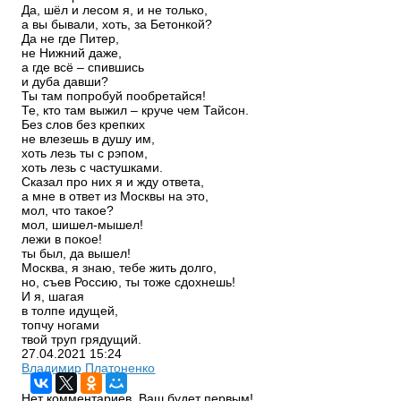
Да, шёл и лесом я, и не только,
а вы бывали, хоть, за Бетонкой?
Да не где Питер,
не Нижний даже,
а где всё – спившись
и дуба давши?
Ты там попробуй пообретайся!
Те, кто там выжил – круче чем Тайсон.
Без слов без крепких
не влезешь в душу им,
хоть лезь ты с рэпом,
хоть лезь с частушками.
Сказал про них я и жду ответа,
а мне в ответ из Москвы на это,
мол, что такое?
мол, шишел-мышел!
лежи в покое!
ты был, да вышел!
Москва, я знаю, тебе жить долго,
но, съев Россию, ты тоже сдохнешь!
И я, шагая
в толпе идущей,
топчу ногами
твой труп грядущий.
27.04.2021
15:24
Владимир Платоненко
Нет комментариев. Ваш будет первым!