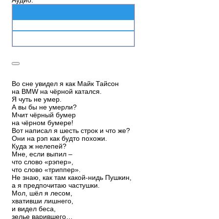
Аудио:
Во сне увидел я как Майк Тайсон
на BMW на чёрной катался.
Я чуть не умер.
А вы бы не умерли?
Мчит чёрный бумер
на чёрном бумере!
Вот написал я шесть строк и что же?
Они на рэп как будто похожи.
Куда ж нелепей?
Мне, если выпил –
что слово «рэпер»,
что слово «триппер».
Не знаю, как там какой-нидь Пушкин,
а я предпочитаю частушки.
Мол, шёл я лесом,
хвативши лишнего,
и видел беса,
зелье варившего…